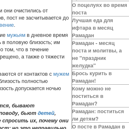
О поцелуях во время
и они очистились от
поста
в, пост не засчитывается до
Лучшая еда для
вение
.
ифтара в месяц
ние
мужьям
в дневное время
Рамадан
ь в половую близость; им
Рамадан - месяц
о том, что в течение
поста и молитвы, а
рещено, а также о тяжести
не "праздник
желудка"
Брось курить в
ваются от контактов с
мужем
 близость полностью
Рамадан!
изость допускается ночью
Кому можно не
поститься в
Рамадан?
тся, бывают
Рамадан: поститься
 поводу, бьют
детей
,
ли детям?
 спросить их, почему они
О посте в Рамадан в
ст; но это неправильно,