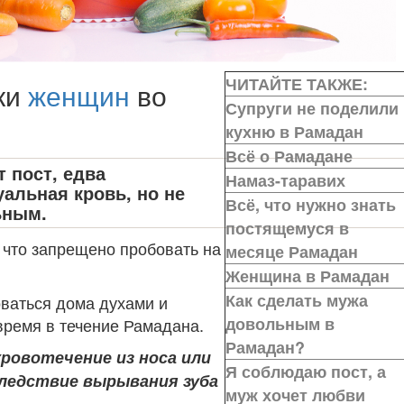
ЧИТАЙТЕ ТАКЖЕ:
ки
женщин
во
Супруги не поделили
кухню в Рамадан
Всё о Рамадане
 пост, едва
Намаз-таравих
уальная кровь, но не
Всё, что нужно знать
ьным.
постящемуся в
что запрещено пробовать на
месяце Рамадан
Женщина в Рамадан
Как сделать мужа
ваться дома духами и
довольным в
время в течение Рамадана.
Рамадан?
ровотечение из носа или
Я соблюдаю пост, а
следствие вырывания зуба
муж хочет любви