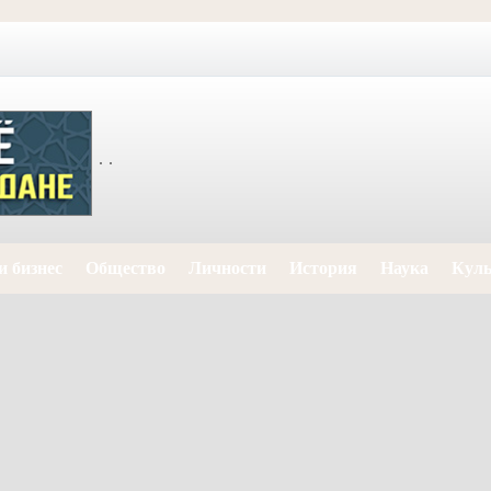
и бизнес
Общество
Личности
История
Наука
Куль