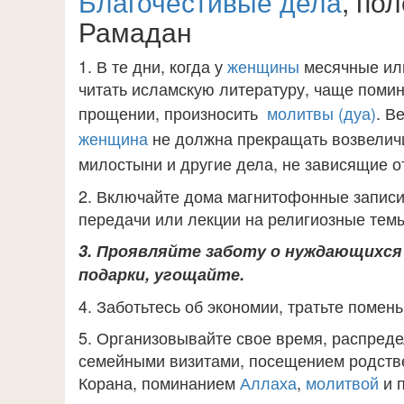
Благочестивые дела
, по
Рамадан
1. В те дни, когда у
женщины
месячные или
читать исламскую литературу, чаще поми
прощении, произносить
молитвы (дуа)
.
Ве
женщина
не должна прекращать возвелич
милостыни и другие дела, не зависящие о
2. Включайте дома магнитофонные записи
передачи или лекции на религиозные тем
3. Проявляйте заботу о нуждающихся 
подарки, угощайте.
4. Заботьтесь об экономии, тратьте помен
5. Организовывайте свое время, распред
семейными визитами, посещением родствен
Корана, поминанием
Аллаха
,
молитвой
и 