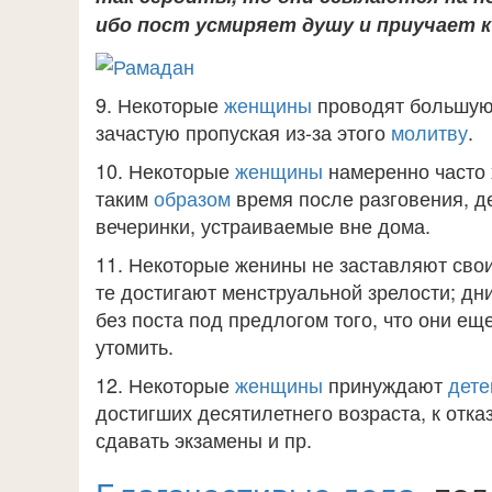
ибо пост усмиряет душу и приучает 
9. Некоторые
женщины
проводят большую 
зачастую пропуская из-за этого
молитву
.
10. Некоторые
женщины
намеренно часто 
таким
образом
время после разговения, д
вечеринки, устраиваемые вне дома.
11. Некоторые женины не заставляют свои
те достигают менструальной зрелости; дн
без поста под предлогом того, что они ещ
утомить.
12. Некоторые
женщины
принуждают
дете
достигших десятилетнего возраста, к отказ
сдавать экзамены и пр.