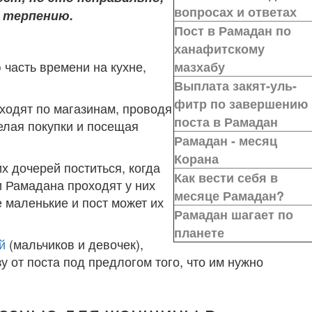
вопросах и ответах
к терпению.
Пост в Рамадан по
ханафитскому
часть времени на кухне,
мазхабу
Выплата закят-уль-
фитр по завершению
ходят по магазинам, проводя
поста в Рамадан
елая покупки и посещая
Рамадан -
месяц
Корана
х дочерей поститься, когда
Как вести себя в
и Рамадана проходят у них
месяце Рамадан?
е маленькие и пост может их
Рамадан шагает по
планете
й
(мальчиков и девочек),
у от поста под предлогом того, что им нужно