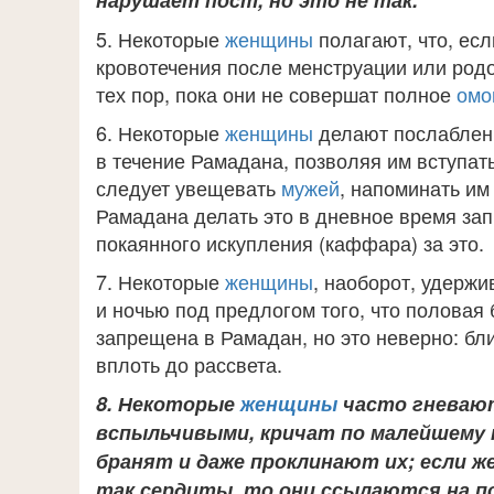
нарушает пост, но это не так.
5. Некоторые
женщины
полагают, что, есл
кровотечения после менструации или родо
тех пор, пока они не совершат полное
омо
6. Некоторые
женщины
делают послабле
в течение Рамадана, позволяя им вступат
следует увещевать
мужей
, напоминать им 
Рамадана делать это в дневное время зап
покаянного искупления (каффара) за это.
7. Некоторые
женщины
, наоборот, удержи
и ночью под предлогом того, что половая
запрещена в Рамадан, но это неверно: бл
вплоть до рассвета.
8. Некоторые
женщины
часто гневаю
вспыльчивыми, кричат по малейшему
бранят и даже проклинают их; если же
так сердиты, то они ссылаются на по