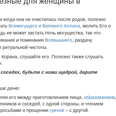
лезные для женщины в
 когда она не очистилась после родов, полезно
нать
Всемогущего и Великого Аллаха
, молить Его о
дь ее может застать Ночь могущества, так что
ивания и поминания
Всевышнего
, раздачу
т ритуальной чистоты.
 Корана, слушайте его. Полезно также слушать
ы.
соседях, будьте с ними щедрой, дарите
ьше денег.
еляя его между приготовлением пищи,
образованием
ников и соседей, с одной стороны, и чтением
просьбами о прощении
грехов
– с другой.